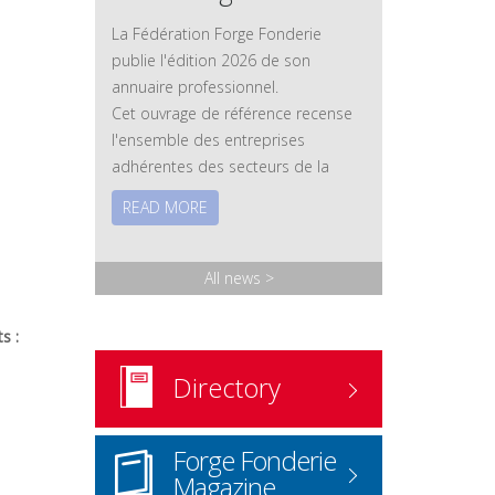
La Fédération Forge Fonderie
publie l'édition 2026 de son
annuaire professionnel.
Cet ouvrage de référence recense
l'ensemble des entreprises
adhérentes des secteurs de la
forge et de la fonderie, ainsi que
READ MORE
leurs savoir-faire, leurs technologies
et leurs expertises. Les membres
associés – fournisseurs et
All news
>
prestataires – y sont également
référencés.
s :
Version papier
: disponible sur
demande.
Directory
Commander l'annuaire
ICI
www.forgefonderie.org/fr/la-
Forge Fonderie
federation/rechercher-une-
Magazine
entreprise-forge-fonderie/contact