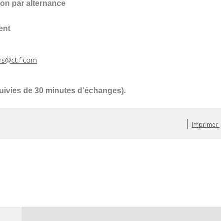
ion par alternance
ent
rs@ctif.com
suivies de 30 minutes d'échanges).
|
Imprimer