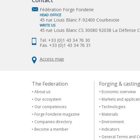
Contact
Fédération Forge Fonderie
HEAD OFFICE
45 rue Louis Blanc F-92400 Courbevoie
WRITE US
45 rue Louis Blanc CS 30080 92038 La Défense 
Tel. +33 (0)1 43 34 76 30
Fax. +33 (0)1 43 34 76 31
Access map
The Federation
Forging & castin
•
About us
•
Economic overview
•
Our ecosystem
•
Markets and applicat
•
Our competences
•
Technologies
•
Forge Fonderie magazine
•
Materials
•
Companies directory
•
Environment
•
Become a member
•
Indicators
•
General Terms and C