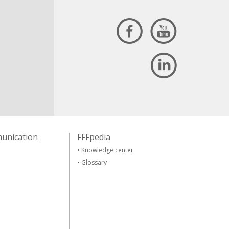
unication
FFFpedia
•
Knowledge center
•
Glossary