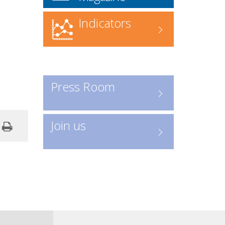
Recherche en ligne
: accédez
directement à l’annuaire numérique
Indicators
Consulter les entreprises :
ICI
Un outil indispensable pour
découvrir les acteurs clés de la
profession.
Press Room
Join us