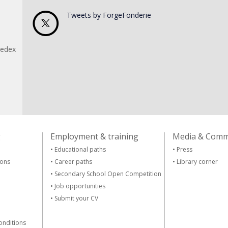
Tweets by ForgeFonderie
Cedex
g
Employment & training
Media & Comm
•
Educational paths
•
Press
ions
•
Career paths
•
Library corner
•
Secondary School Open Competition
•
Job opportunities
•
Submit your CV
onditions