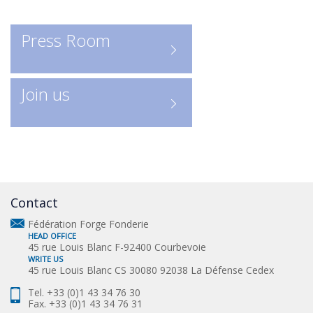
Recherche en ligne
: accédez
directement à l’annuaire numérique
Press Room
Consulter les entreprises :
ICI
Un outil indispensable pour
Join us
découvrir les acteurs clés de la
profession.
Contact
Fédération Forge Fonderie
HEAD OFFICE
45 rue Louis Blanc F-92400 Courbevoie
WRITE US
45 rue Louis Blanc CS 30080 92038 La Défense Cedex
Tel. +33 (0)1 43 34 76 30
Fax. +33 (0)1 43 34 76 31