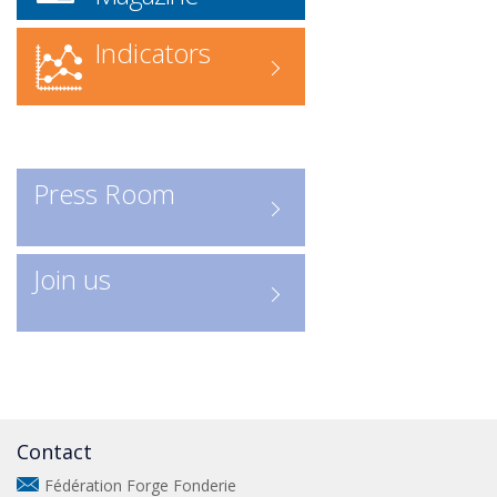
Recherche en ligne
: accédez
directement à l’annuaire numérique
Indicators
Consulter les entreprises :
ICI
Un outil indispensable pour
découvrir les acteurs clés de la
profession.
Press Room
Join us
Contact
Fédération Forge Fonderie