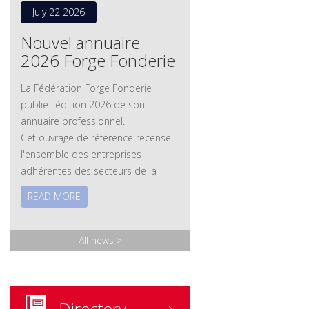
July 22 2026
Nouvel annuaire
2026 Forge Fonderie
La Fédération Forge Fonderie
publie l'édition 2026 de son
annuaire professionnel.
Cet ouvrage de référence recense
l'ensemble des entreprises
adhérentes des secteurs de la
forge et de la fonderie, ainsi que
READ MORE
leurs savoir-faire, leurs technologies
et leurs expertises. Les membres
associés – fournisseurs et
All news
>
prestataires – y sont également
référencés.
Version papier
: disponible sur
demande.
Directory