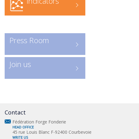
Indicators
federation/rechercher-une-
entreprise-forge-fonderie/contact
Recherche en ligne
: accédez
directement à l’annuaire numérique
Press Room
Consulter les entreprises :
ICI
Un outil indispensable pour
Join us
découvrir les acteurs clés de la
profession.
Contact
Fédération Forge Fonderie
HEAD OFFICE
45 rue Louis Blanc F-92400 Courbevoie
WRITE US