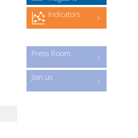
Commander l'annuaire
ICI
www.forgefonderie.org/fr/la-
Indicators
federation/rechercher-une-
entreprise-forge-fonderie/contact
Recherche en ligne
: accédez
directement à l’annuaire numérique
Press Room
Consulter les entreprises :
ICI
Un outil indispensable pour
Join us
découvrir les acteurs clés de la
profession.