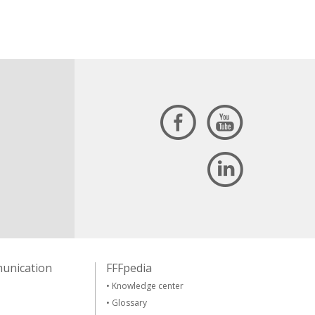
unication
FFFpedia
•
Knowledge center
•
Glossary