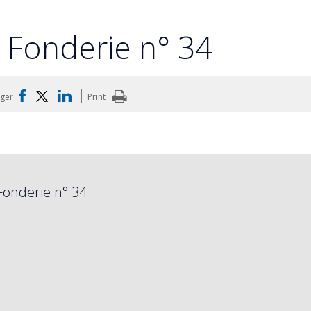
t Fonderie n° 34
|
ager
Print
Fonderie n° 34