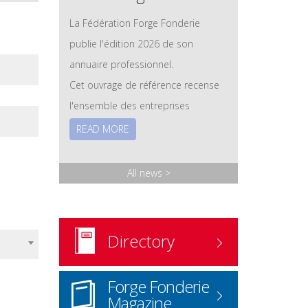
La Fédération Forge Fonderie
publie l'édition 2026 de son
annuaire professionnel.
Cet ouvrage de référence recense
l'ensemble des entreprises
adhérentes des secteurs de la
READ MORE
forge et de la fonderie, ainsi que
leurs savoir-faire, leurs technologies
All news
>
et leurs expertises. Les membres
associés – fournisseurs et
prestataires – y sont également
Directory
référencés.
Version papier
: disponible sur
Forge Fonderie
demande.
Magazine