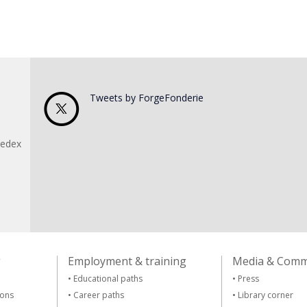
Tweets by ForgeFonderie
Cedex
g
Employment & training
Media & Comm
•
Educational paths
•
Press
ions
•
Career paths
•
Library corner