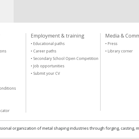
g
Employment & training
Media & Comm
•
Educational paths
•
Press
ions
•
Career paths
•
Library corner
•
Secondary School Open Competition
•
Job opportunities
•
Submit your CV
onditions
icator
sional organization of metal shaping industries through forging, casting, 