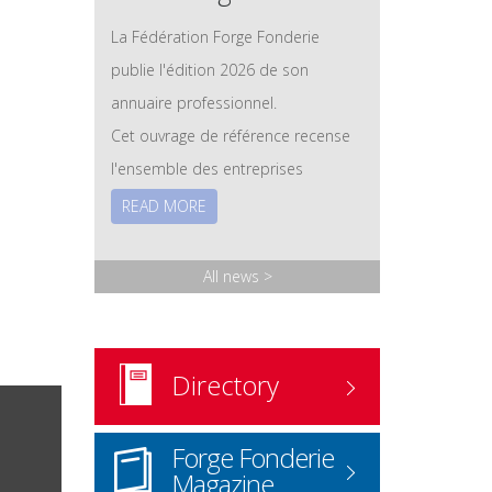
La Fédération Forge Fonderie
publie l'édition 2026 de son
annuaire professionnel.
Cet ouvrage de référence recense
l'ensemble des entreprises
adhérentes des secteurs de la
READ MORE
forge et de la fonderie, ainsi que
leurs savoir-faire, leurs technologies
All news
>
et leurs expertises. Les membres
associés – fournisseurs et
prestataires – y sont également
Directory
référencés.
Version papier
: disponible sur
Forge Fonderie
demande.
Magazine