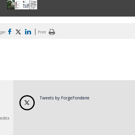
|
ager
Print
Tweets by ForgeFonderie
Cedex