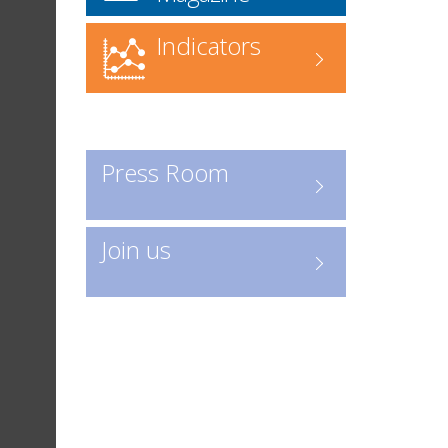
Commander l'annuaire
ICI
www.forgefonderie.org/fr/la-
Indicators
federation/rechercher-une-
entreprise-forge-fonderie/contact
Recherche en ligne
: accédez
directement à l’annuaire numérique
Press Room
Consulter les entreprises :
ICI
Un outil indispensable pour
Join us
découvrir les acteurs clés de la
profession.