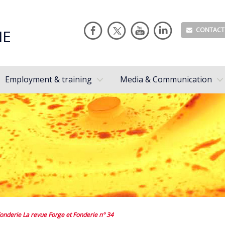
CONTACT
IE
Employment & training
Media & Communication
onderie La revue Forge et Fonderie n° 34