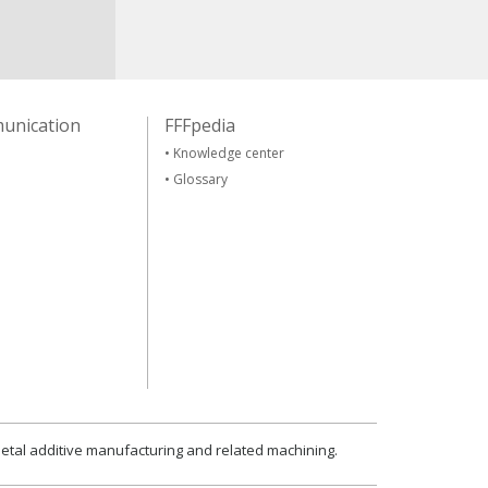
unication
FFFpedia
•
Knowledge center
•
Glossary
metal additive manufacturing and related machining.