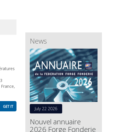
News
ératures
23
 France,
GET IT
July 22 2026
Nouvel annuaire
2026 Forge Fonderie