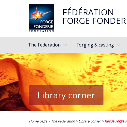
FÉDÉRATION
FORGE FONDER
The Federation
Forging & casting
Library corner
Home page
> The Federation >
Library corner
>
Revue Forge F