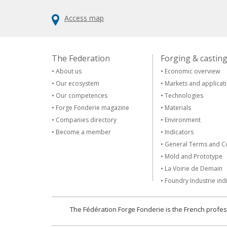
Access map
The Federation
Forging & castin
•
About us
•
Economic overview
•
Our ecosystem
•
Markets and applicat
•
Our competences
•
Technologies
•
Forge Fonderie magazine
•
Materials
•
Companies directory
•
Environment
•
Become a member
•
Indicators
•
General Terms and C
•
Mold and Prototype
•
La Voirie de Demain
•
Foundry Industrie ind
The Fédération Forge Fonderie is the French profes