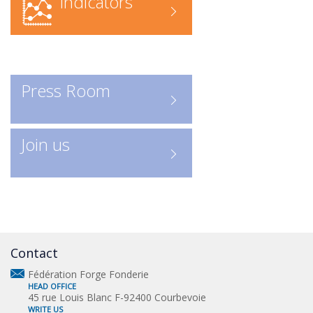
Indicators
federation/rechercher-une-
entreprise-forge-fonderie/contact
Recherche en ligne
: accédez
directement à l’annuaire numérique
Press Room
Consulter les entreprises :
ICI
Un outil indispensable pour
Join us
découvrir les acteurs clés de la
profession.
Contact
Fédération Forge Fonderie
HEAD OFFICE
45 rue Louis Blanc F-92400 Courbevoie
WRITE US