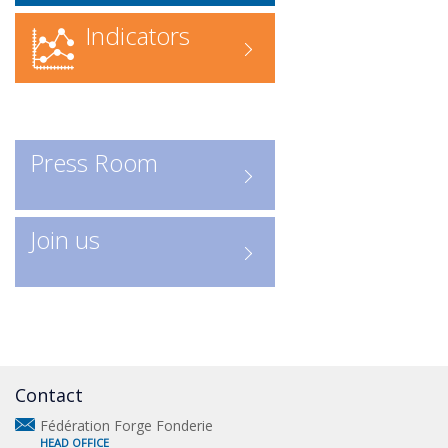
Recherche en ligne
: accédez
directement à l’annuaire numérique
Indicators
Consulter les entreprises :
ICI
Un outil indispensable pour
découvrir les acteurs clés de la
profession.
Press Room
Join us
Contact
Fédération Forge Fonderie
HEAD OFFICE