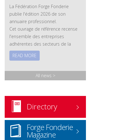
La Fédération Forge Fonderie
publie l'édition 2026 de son
annuaire professionnel.
Cet ouvrage de référence recense
l'ensemble des entreprises
adhérentes des secteurs de la
forge et de la fonderie, ainsi que
READ MORE
leurs savoir-faire, leurs technologies
et leurs expertises. Les membres
associés – fournisseurs et
All news
>
prestataires – y sont également
référencés.
Version papier
: disponible sur
demande.
Directory
Commander l'annuaire
ICI
www.forgefonderie.org/fr/la-
Forge Fonderie
federation/rechercher-une-
Magazine
entreprise-forge-fonderie/contact