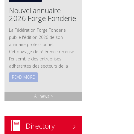
Nouvel annuaire
2026 Forge Fonderie
La Fédération Forge Fonderie
publie l'édition 2026 de son
annuaire professionnel.
Cet ouvrage de référence recense
l'ensemble des entreprises
adhérentes des secteurs de la
forge et de la fonderie, ainsi que
READ MORE
leurs savoir-faire, leurs technologies
et leurs expertises. Les membres
associés – fournisseurs et
All news
>
prestataires – y sont également
référencés.
Version papier
: disponible sur
demande.
Directory
Commander l'annuaire
ICI