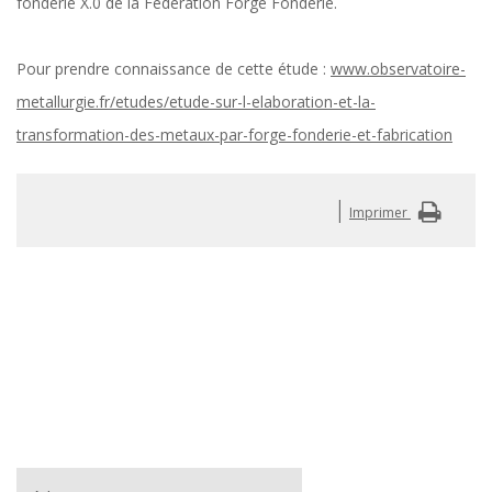
fonderie X.0 de la Fédération Forge Fonderie.
Pour prendre connaissance de cette étude :
www.observatoire-
metallurgie.fr/etudes/etude-sur-l-elaboration-et-la-
transformation-des-metaux-par-forge-fonderie-et-fabrication
|
Imprimer