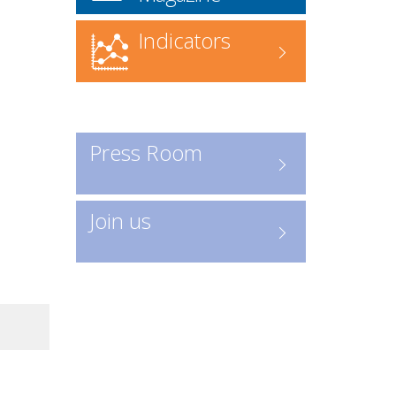
Commander l'annuaire
ICI
www.forgefonderie.org/fr/la-
Indicators
federation/rechercher-une-
entreprise-forge-fonderie/contact
Recherche en ligne
: accédez
directement à l’annuaire numérique
Press Room
Consulter les entreprises :
ICI
Un outil indispensable pour
Join us
découvrir les acteurs clés de la
profession.