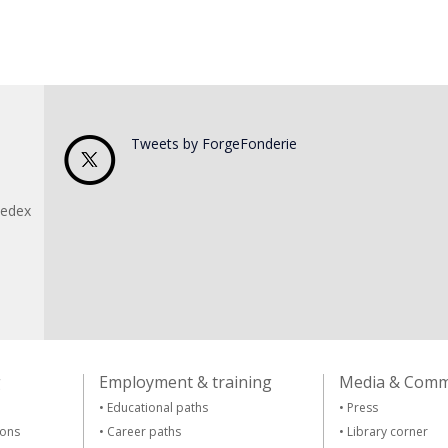
Tweets by ForgeFonderie
Cedex
g
Employment & training
Media & Comm
•
Educational paths
•
Press
ions
•
Career paths
•
Library corner