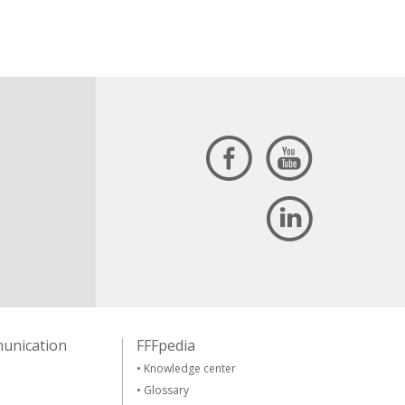
unication
FFFpedia
•
Knowledge center
•
Glossary