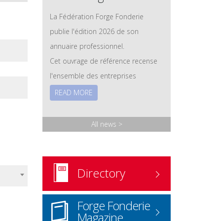
La Fédération Forge Fonderie
publie l'édition 2026 de son
annuaire professionnel.
Cet ouvrage de référence recense
l'ensemble des entreprises
adhérentes des secteurs de la
READ MORE
forge et de la fonderie, ainsi que
leurs savoir-faire, leurs technologies
All news
>
et leurs expertises. Les membres
associés – fournisseurs et
prestataires – y sont également
Directory
référencés.
Version papier
: disponible sur
Forge Fonderie
demande.
Magazine