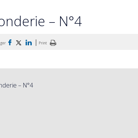
onderie – N°4
|
ager
Print
nderie – N°4