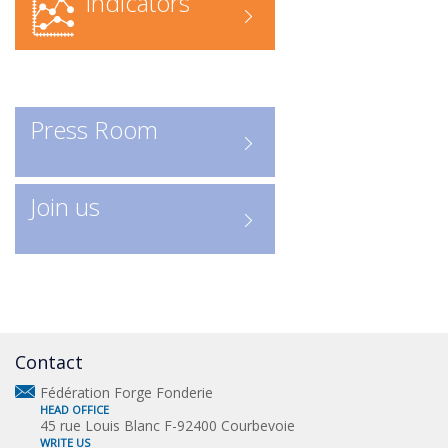
Indicators
federation/rechercher-une-
entreprise-forge-fonderie/contact
Recherche en ligne
: accédez
directement à l’annuaire numérique
Press Room
Consulter les entreprises :
ICI
Un outil indispensable pour
Join us
découvrir les acteurs clés de la
profession.
Contact
Fédération Forge Fonderie
HEAD OFFICE
45 rue Louis Blanc F-92400 Courbevoie
WRITE US