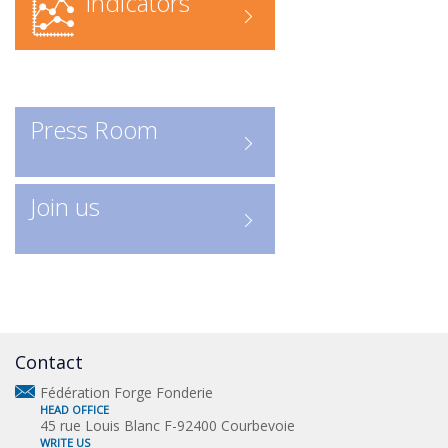
Indicators
federation/rechercher-une-
entreprise-forge-fonderie/contact
Recherche en ligne
: accédez
directement à l’annuaire numérique
Press Room
Consulter les entreprises :
ICI
Un outil indispensable pour
Join us
découvrir les acteurs clés de la
profession.
Contact
Fédération Forge Fonderie
HEAD OFFICE
45 rue Louis Blanc F-92400 Courbevoie
WRITE US