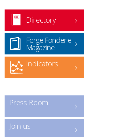
associés – fournisseurs et
prestataires – y sont également
Directory
référencés.
Version papier
: disponible sur
Forge Fonderie
demande.
Magazine
Commander l'annuaire
ICI
www.forgefonderie.org/fr/la-
Indicators
federation/rechercher-une-
entreprise-forge-fonderie/contact
Recherche en ligne
: accédez
directement à l’annuaire numérique
Press Room
Consulter les entreprises :
ICI
Un outil indispensable pour
Join us
découvrir les acteurs clés de la
profession.