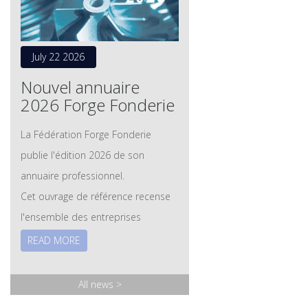
July 22 2026
Nouvel annuaire
2026 Forge Fonderie
La Fédération Forge Fonderie
publie l'édition 2026 de son
annuaire professionnel.
Cet ouvrage de référence recense
l'ensemble des entreprises
adhérentes des secteurs de la
READ MORE
forge et de la fonderie, ainsi que
leurs savoir-faire, leurs technologies
All news
>
et leurs expertises. Les membres