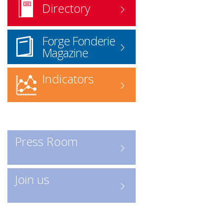
Directory
référencés.
Version papier
: disponible sur
Forge Fonderie
demande.
Magazine
Commander l'annuaire
ICI
www.forgefonderie.org/fr/la-
Indicators
federation/rechercher-une-
entreprise-forge-fonderie/contact
Recherche en ligne
: accédez
directement à l’annuaire numérique
Press Room
Consulter les entreprises :
ICI
Un outil indispensable pour
Join us
découvrir les acteurs clés de la
profession.