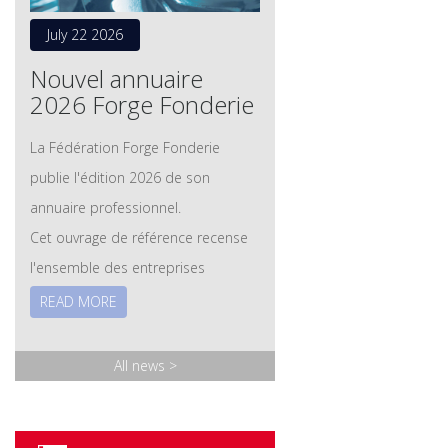
July 22 2026
Nouvel annuaire
2026 Forge Fonderie
La Fédération Forge Fonderie
publie l'édition 2026 de son
annuaire professionnel.
Cet ouvrage de référence recense
l'ensemble des entreprises
adhérentes des secteurs de la
READ MORE
forge et de la fonderie, ainsi que
leurs savoir-faire, leurs technologies
All news
>
et leurs expertises. Les membres
associés – fournisseurs et
prestataires – y sont également