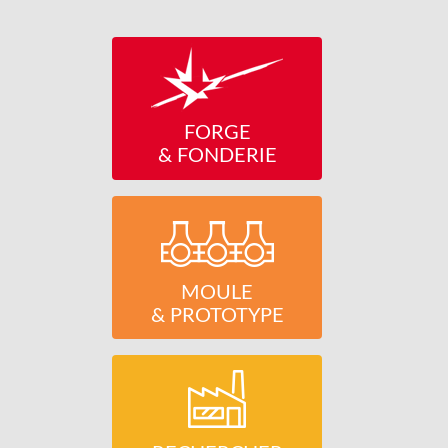
Découvrez la Forge et
la Fonderie
FORGE
& FONDERIE
Découvrez l’activité
Moule et Prototype
MOULE
& PROTOTYPE
Faites confiances aux
entreprises de
transformation des