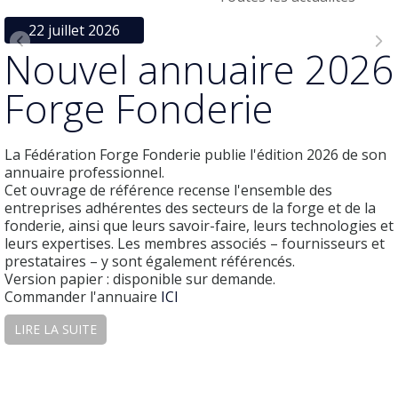
22 juillet 2026
Nouvel annuaire 2026
Forge Fonderie
La Fédération Forge Fonderie publie l'édition 2026 de son
annuaire professionnel.
Cet ouvrage de référence recense l'ensemble des
entreprises adhérentes des secteurs de la forge et de la
fonderie, ainsi que leurs savoir-faire, leurs technologies et
leurs expertises. Les membres associés – fournisseurs et
prestataires – y sont également référencés.
Version papier
: disponible sur demande.
Commander l'annuaire
ICI
Recherche en ligne :
accédez directement à l’annuaire
LIRE LA SUITE
numérique Consulter les entreprises :
ICI
Un outil indispensable pour découvrir les acteurs clés de
la profession.